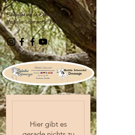
Caballos de la Esperanza
Matilda Schmechel Dressag
e
Hier gibt es
gerade nichts zu